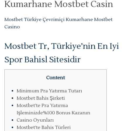
Kumarhane Mostbet Casin
Mostbet Türkiye Çevrimiçi Kumarhane Mostbet
Casino
Mostbet Tr, Türkiye’nin En Iyi
Spor Bahisl Sitesidir
Content
Minimum Pra Yatırma Tutarı
Mostbet Bahis Şirketi
Mostbet’te Pra Yatırma
Işleminizde%100 Bonus Kazanın
Casino Oyunları
Mostbet’te Bahis Türleri