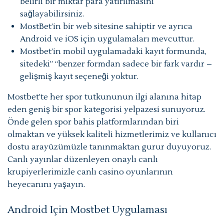
belirli bir miktar para yatırılmasını
sağlayabilirsiniz.
MostBet’in bir web sitesine sahiptir ve ayrıca
Android ve iOS için uygulamaları mevcuttur.
Mostbet’in mobil uygulamadaki kayıt formunda,
sitedeki” “benzer formdan sadece bir fark vardır –
gelişmiş kayıt seçeneği yoktur.
Mostbet’te her spor tutkununun ilgi alanına hitap
eden geniş bir spor kategorisi yelpazesi sunuyoruz.
Önde gelen spor bahis platformlarından biri
olmaktan ve yüksek kaliteli hizmetlerimiz ve kullanıcı
dostu arayüzümüzle tanınmaktan gurur duyuyoruz.
Canlı yayınlar düzenleyen onaylı canlı
krupiyerlerimizle canlı casino oyunlarının
heyecanını yaşayın.
Android Için Mostbet Uygulaması