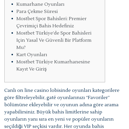
Kumarhane Oyunları
Para Çekme Süresi
Mostbet Spor Bahisleri: Premier
Çevrimiçi Bahis Hedefiniz
Mostbet Türkiye’de Spor Bahisleri
Için Yasal Ve Güvenli Bir Platform
Mu?
Kart Oyunları
Mostbet Türkiye Kumarhanesine
Kayıt Ve Giriş
Canlı on line casino lobisinde oyunları kategorilere
göre filtreleyebilir, gaté oyunlarınızı “Favoriler”
bölümüne ekleyebilir ve oyunun adına göre arama
yapabilirsiniz. Büyük bahis limitlerine sahip
oyunların yanı sıra en yeni ve popüler oyunların
seçildiği VIP seçkisi vardır. Her oyunda bahis