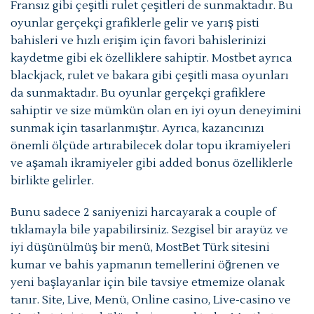
Fransız gibi çeşitli rulet çeşitleri de sunmaktadır. Bu
oyunlar gerçekçi grafiklerle gelir ve yarış pisti
bahisleri ve hızlı erişim için favori bahislerinizi
kaydetme gibi ek özelliklere sahiptir. Mostbet ayrıca
blackjack, rulet ve bakara gibi çeşitli masa oyunları
da sunmaktadır. Bu oyunlar gerçekçi grafiklere
sahiptir ve size mümkün olan en iyi oyun deneyimini
sunmak için tasarlanmıştır. Ayrıca, kazancınızı
önemli ölçüde artırabilecek dolar topu ikramiyeleri
ve aşamalı ikramiyeler gibi added bonus özelliklerle
birlikte gelirler.
Bunu sadece 2 saniyenizi harcayarak a couple of
tıklamayla bile yapabilirsiniz. Sezgisel bir arayüz ve
iyi düşünülmüş bir menü, MostBet Türk sitesini
kumar ve bahis yapmanın temellerini öğrenen ve
yeni başlayanlar için bile tavsiye etmemize olanak
tanır. Site, Live, Menü, Online casino, Live-casino ve