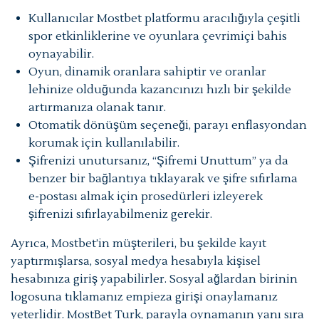
Kullanıcılar Mostbet platformu aracılığıyla çeşitli
spor etkinliklerine ve oyunlara çevrimiçi bahis
oynayabilir.
Oyun, dinamik oranlara sahiptir ve oranlar
lehinize olduğunda kazancınızı hızlı bir şekilde
artırmanıza olanak tanır.
Otomatik dönüşüm seçeneği, parayı enflasyondan
korumak için kullanılabilir.
Şifrenizi unutursanız, “Şifremi Unuttum” ya da
benzer bir bağlantıya tıklayarak ve şifre sıfırlama
e-postası almak için prosedürleri izleyerek
şifrenizi sıfırlayabilmeniz gerekir.
Ayrıca, Mostbet’in müşterileri, bu şekilde kayıt
yaptırmışlarsa, sosyal medya hesabıyla kişisel
hesabınıza giriş yapabilirler. Sosyal ağlardan birinin
logosuna tıklamanız empieza girişi onaylamanız
yeterlidir. MostBet Turk, parayla oynamanın yanı sıra