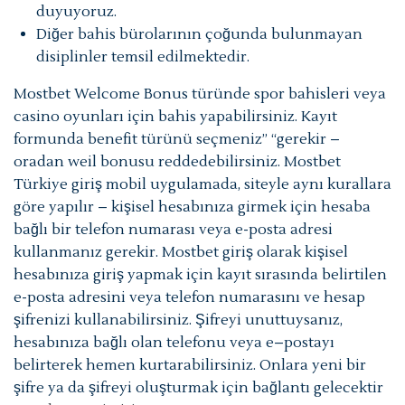
duyuyoruz.
Diğer bahis bürolarının çoğunda bulunmayan
disiplinler temsil edilmektedir.
Mostbet Welcome Bonus türünde spor bahisleri veya
casino oyunları için bahis yapabilirsiniz. Kayıt
formunda benefit türünü seçmeniz” “gerekir –
oradan weil bonusu reddedebilirsiniz. Mostbet
Türkiye giriş mobil uygulamada, siteyle aynı kurallara
göre yapılır – kişisel hesabınıza girmek için hesaba
bağlı bir telefon numarası veya e-posta adresi
kullanmanız gerekir. Mostbet giriş olarak kişisel
hesabınıza giriş yapmak için kayıt sırasında belirtilen
e-posta adresini veya telefon numarasını ve hesap
şifrenizi kullanabilirsiniz. Şifreyi unuttuysanız,
hesabınıza bağlı olan telefonu veya e–postayı
belirterek hemen kurtarabilirsiniz. Onlara yeni bir
şifre ya da şifreyi oluşturmak için bağlantı gelecektir