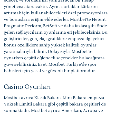
edecek ve sorularınızı yanıtlayacak bir hesap
yöneticisi atanacaktır. Ayrıca, ortaklar kârlarını
artırmak için kullanabilecekleri özel promosyonlara
ve bonuslara erişim elde ederler. Mostbet’te Netent,
Pragmatic Perform, BetSoft ve daha fazlası gibi önde
gelen sağlayıcıların oyunlarına erişebileceksiniz. Bu
geliştiriciler, gerçekçi grafiklere empieza ilgi çekici
bonus özelliklere sahip yüksek kaliteli oyunlar
yaratmalarıyla bilinir. Dolayısıyla, Mostbet’te
oynarken çeşitli eğlenceli seçenekler bulacağınıza
güvenebilirsiniz. Evet, Mostbet Türkiye’de spor
bahisleri için yasal ve güvenli bir platformdur.
Casino Oyunları
Mostbet ayrıca Klasik Bakara, Mini Bakara empieza
Yüksek Limitli Bakara gibi çeşitli bakara çeşitleri de
sunmaktadır. Mostbet ayrıca Amerikan, Avrupa ve