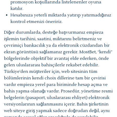
promosyon koşullarında listelenenler oyuna
katılır.
Hesabınıza yeterli miktarda yatırıp yatırmadığınız
kontrol etmenizi öneririz.
Diğer durumlarda, desteğe başvurmanız empieza
işlemin tarihini, saatini, miktarını belirtmeniz ve
çevrimiçi bankacılık ya da elektronik cüzdandan bir
ekran görüntüsü sağlamanız gerekir. MostBet, “kendi”
bölgelerinde objektif bir avantaj elde ederken, önde
gelen uluslararası bahisçilerle rekabet edebilir.
Türkiye’den müşteriler için, web sitesinin tüm
bölümlerinin kendi choix dillerine tam bir çevirisi
vardır empieza yerel para biriminde hesap açma ve
bahis yapma olanağı vardır. Prosedür, yönetime resmi
belgelerin (pasaport, uluslararası ehliyet) elektronik
versiyonlarının sağlanmasını içerir. Bahis şirketinin
web siteye giriş yapmak sadece doğrudan değil, aynı