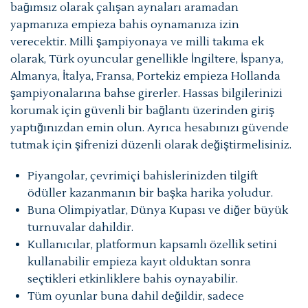
bağımsız olarak çalışan aynaları aramadan
yapmanıza empieza bahis oynamanıza izin
verecektir. Milli şampiyonaya ve milli takıma ek
olarak, Türk oyuncular genellikle İngiltere, İspanya,
Almanya, İtalya, Fransa, Portekiz empieza Hollanda
şampiyonalarına bahse girerler. Hassas bilgilerinizi
korumak için güvenli bir bağlantı üzerinden giriş
yaptığınızdan emin olun. Ayrıca hesabınızı güvende
tutmak için şifrenizi düzenli olarak değiştirmelisiniz.
Piyangolar, çevrimiçi bahislerinizden tilgift
ödüller kazanmanın bir başka harika yoludur.
Buna Olimpiyatlar, Dünya Kupası ve diğer büyük
turnuvalar dahildir.
Kullanıcılar, platformun kapsamlı özellik setini
kullanabilir empieza kayıt olduktan sonra
seçtikleri etkinliklere bahis oynayabilir.
Tüm oyunlar buna dahil değildir, sadece