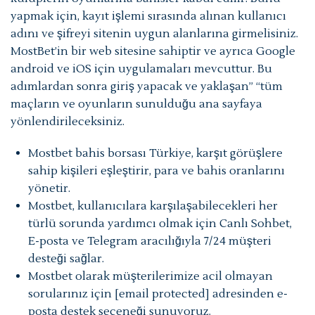
yapmak için, kayıt işlemi sırasında alınan kullanıcı
adını ve şifreyi sitenin uygun alanlarına girmelisiniz.
MostBet’in bir web sitesine sahiptir ve ayrıca Google
android ve iOS için uygulamaları mevcuttur. Bu
adımlardan sonra giriş yapacak ve yaklaşan” “tüm
maçların ve oyunların sunulduğu ana sayfaya
yönlendirileceksiniz.
Mostbet bahis borsası Türkiye, karşıt görüşlere
sahip kişileri eşleştirir, para ve bahis oranlarını
yönetir.
Mostbet, kullanıcılara karşılaşabilecekleri her
türlü sorunda yardımcı olmak için Canlı Sohbet,
E-posta ve Telegram aracılığıyla 7/24 müşteri
desteği sağlar.
Mostbet olarak müşterilerimize acil olmayan
sorularınız için [email protected] adresinden e-
posta destek seçeneği sunuyoruz.