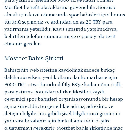
para yatırma işleminde 9000 TL’ye kadar cömert
Mostbet benefit alacaklarına güvenebilir. Bonusu
almak için kayıt aşamasında spor bahisleri için bonus
türünü seçmeniz ve ardından en az 20 TRY para
yatırmanız yeterlidir. Kayıt sırasında yapılmadıysa,
belirtilen telefon numarasını ve e-postayı da teyit
etmeniz gerekir.
Mostbet Bahis Şirketi
Bahisçinin web sitesine kaydolmak sadece birkaç
dakika sürerken, yeni kullanıcılar kumarhane için
9000 TRY + two hundred fifty FS’ye kadar cömert ilk
para yatırma bonusları alırlar. Mostbet kaydı,
çevrimiçi spor bahisleri organizasyonunda bir hesap
açma sürecidir. Bu genellikle adınız, adresiniz ve
iletişim bilgileriniz gibi kişisel bilgilerinizi girmenin
yanı sıra hesabınız için bir kullanıcı adı ve şifre
oluşturmayı gerektirir. Mostbet bahis şirketinde maç