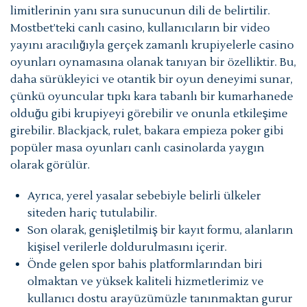
limitlerinin yanı sıra sunucunun dili de belirtilir.
Mostbet’teki canlı casino, kullanıcıların bir video
yayını aracılığıyla gerçek zamanlı krupiyelerle casino
oyunları oynamasına olanak tanıyan bir özelliktir. Bu,
daha sürükleyici ve otantik bir oyun deneyimi sunar,
çünkü oyuncular tıpkı kara tabanlı bir kumarhanede
olduğu gibi krupiyeyi görebilir ve onunla etkileşime
girebilir. Blackjack, rulet, bakara empieza poker gibi
popüler masa oyunları canlı casinolarda yaygın
olarak görülür.
Ayrıca, yerel yasalar sebebiyle belirli ülkeler
siteden hariç tutulabilir.
Son olarak, genişletilmiş bir kayıt formu, alanların
kişisel verilerle doldurulmasını içerir.
Önde gelen spor bahis platformlarından biri
olmaktan ve yüksek kaliteli hizmetlerimiz ve
kullanıcı dostu arayüzümüzle tanınmaktan gurur