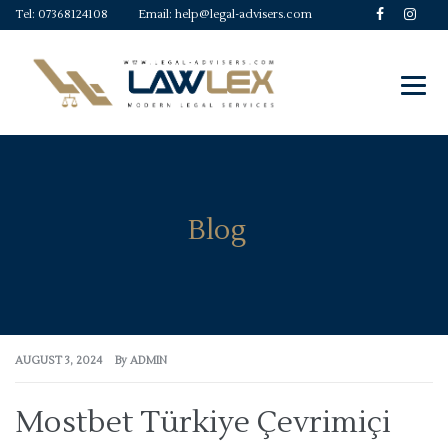
Tel:
07368124108
Email:
help@legal-advisers.com
Blog
AUGUST 3, 2024
By
ADMIN
Mostbet Türkiye Çevrimiçi