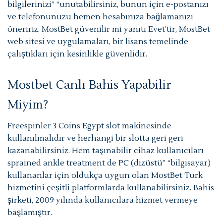
bilgilerinizi” “unutabilirsiniz, bunun için e-postanızı
ve telefonunuzu hemen hesabınıza bağlamanızı
öneririz. MostBet güvenilir mi yanıtı Evet’tir, MostBet
web sitesi ve uygulamaları, bir lisans temelinde
çalıştıkları için kesinlikle güvenlidir.
Mostbet Canlı Bahis Yapabilir
Miyim?
Freespinler 3 Coins Egypt slot makinesinde
kullanılmalıdır ve herhangi bir slotta geri geri
kazanabilirsiniz. Hem taşınabilir cihaz kullanıcıları
sprained ankle treatment de PC (dizüstü” “bilgisayar)
kullananlar için oldukça uygun olan MostBet Turk
hizmetini çeşitli platformlarda kullanabilirsiniz. Bahis
şirketi, 2009 yılında kullanıcılara hizmet vermeye
başlamıştır.