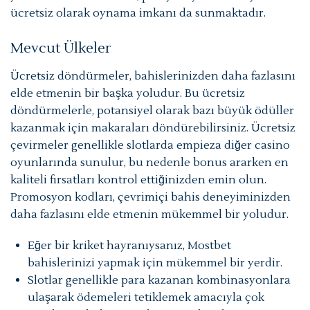
ücretsiz olarak oynama imkanı da sunmaktadır.
Mevcut Ülkeler
Ücretsiz döndürmeler, bahislerinizden daha fazlasını
elde etmenin bir başka yoludur. Bu ücretsiz
döndürmelerle, potansiyel olarak bazı büyük ödüller
kazanmak için makaraları döndürebilirsiniz. Ücretsiz
çevirmeler genellikle slotlarda empieza diğer casino
oyunlarında sunulur, bu nedenle bonus ararken en
kaliteli fırsatları kontrol ettiğinizden emin olun.
Promosyon kodları, çevrimiçi bahis deneyiminizden
daha fazlasını elde etmenin mükemmel bir yoludur.
Eğer bir kriket hayranıysanız, Mostbet
bahislerinizi yapmak için mükemmel bir yerdir.
Slotlar genellikle para kazanan kombinasyonlara
ulaşarak ödemeleri tetiklemek amacıyla çok