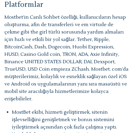
Platformlar
Mostbet’in Canlı Sohbet özelliği, kullanıcıların hesap
oluşturma, afin de transferleri ve em virtude de
çekme gibi the girl türlü sorusunda yardım almaları
için hızlı ve etkili bir yol sağlar. Tether, Ripple,
BitcoinCash, Dash, Dogecoin, Huobi Expression,
HUSD, Casino Gold coin, TRON, ADA, Axie Infinity,
Binance UNITED STATES DOLLAR, DAI, Dexsport,
TrueUSD, USD Coin empieza ZChash. Mostbet. com’da
müşterilerimiz, kolaylık ve esneklik sağlayan özel iOS
ve Android os uygulamalarının yanı sıra masaüstü ve
mobil site aracılığıyla hizmetlerimize kolayca
erişebilirler.
MostBet ekibi, hizmeti geliştirmek, sitenin
işlevselliğini genişletmek ve bonus sistemini
iyileştirmek açısından çok fazla çalışma yaptı.