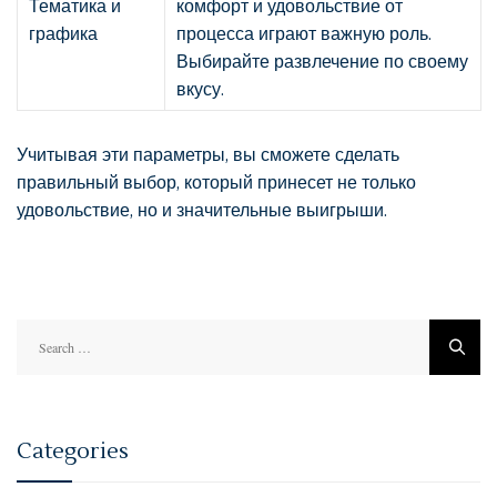
Тематика и
комфорт и удовольствие от
графика
процесса играют важную роль.
Выбирайте развлечение по своему
вкусу.
Учитывая эти параметры, вы сможете сделать
правильный выбор, который принесет не только
удовольствие, но и значительные выигрыши.
Search
for:
Categories