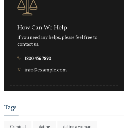
How Can We Help
If you need any helps, please feel free to
contact us.
1800 456 7890
info@example.com
Tags
Criminal
dating
dating a woman