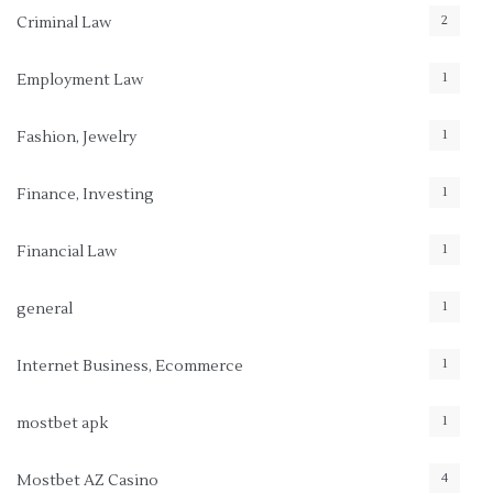
2
Criminal Law
1
Employment Law
1
Fashion, Jewelry
1
Finance, Investing
1
Financial Law
1
general
1
Internet Business, Ecommerce
1
mostbet apk
4
Mostbet AZ Casino