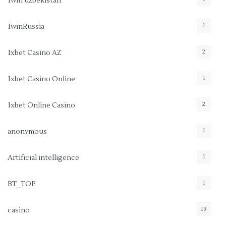
1win uzbekistan
1
1winRussia
2
1xbet Casino AZ
1
1xbet Casino Online
2
1xbet Online Casino
1
anonymous
1
Artificial intelligence
1
BT_TOP
19
casino