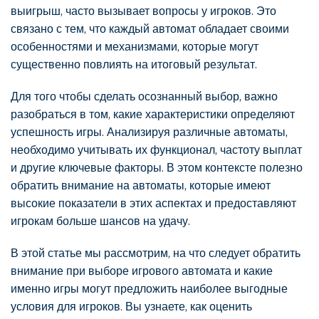
выигрыш, часто вызывает вопросы у игроков. Это
связано с тем, что каждый автомат обладает своими
особенностями и механизмами, которые могут
существенно повлиять на итоговый результат.
Для того чтобы сделать осознанный выбор, важно
разобраться в том, какие характеристики определяют
успешность игры. Анализируя различные автоматы,
необходимо учитывать их функционал, частоту выплат
и другие ключевые факторы. В этом контексте полезно
обратить внимание на автоматы, которые имеют
высокие показатели в этих аспектах и предоставляют
игрокам больше шансов на удачу.
В этой статье мы рассмотрим, на что следует обратить
внимание при выборе игрового автомата и какие
именно игры могут предложить наиболее выгодные
условия для игроков. Вы узнаете, как оценить