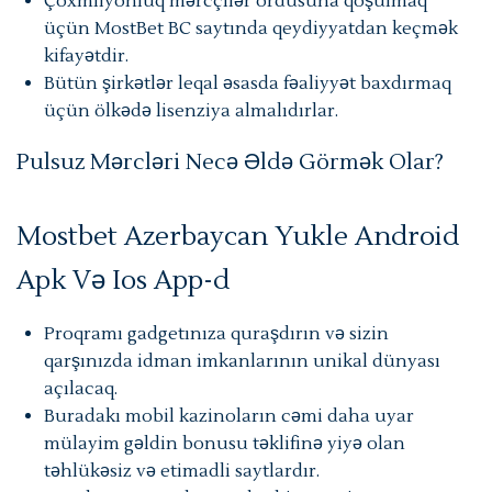
Çoxmilyonluq mərcçilər ordusuna qoşulmaq
üçün MostBet BC saytında qeydiyyatdan keçmək
kifayətdir.
Bütün şirkətlər leqal əsasda fəaliyyət baxdırmaq
üçün ölkədə lisenziya almalıdırlar.
Pulsuz Mərcləri Necə Əldə Görmək Olar?
Mostbet Azerbaycan Yukle Android
Apk Və Ios App-d
Proqramı gadgetınıza quraşdırın və sizin
qarşınızda idman imkanlarının unikal dünyası
açılacaq.
Buradakı mobil kazinoların cəmi daha uyar
mülayim gəldin bonusu təklifinə yiyə olan
təhlükəsiz və etimadli saytlardır.