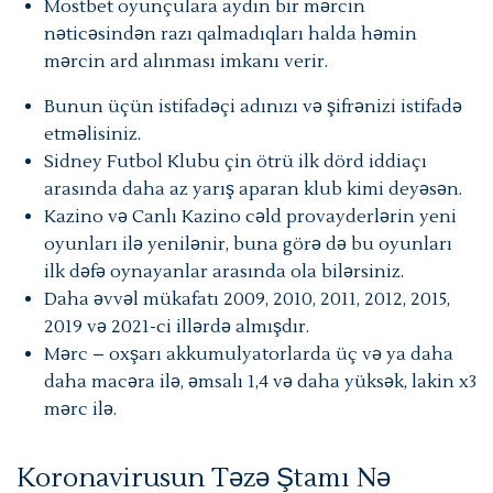
Mostbet oyunçulara aydın bir mərcin
nəticəsindən razı qalmadıqları halda həmin
mərcin ard alınması imkanı verir.
Bunun üçün istifadəçi adınızı və şifrənizi istifadə
etməlisiniz.
Sidney Futbol Klubu çin ötrü ilk dörd iddiaçı
arasında daha az yarış aparan klub kimi deyəsən.
Kazino və Canlı Kazino cəld provayderlərin yeni
oyunları ilə yenilənir, buna görə də bu oyunları
ilk dəfə oynayanlar arasında ola bilərsiniz.
Daha əvvəl mükafatı 2009, 2010, 2011, 2012, 2015,
2019 və 2021-ci illərdə almışdır.
Mərc – oxşarı akkumulyatorlarda üç və ya daha
daha macəra ilə, əmsalı 1,4 və daha yüksək, lakin x3
mərc ilə.
Koronavirusun Təzə Ştamı Nə