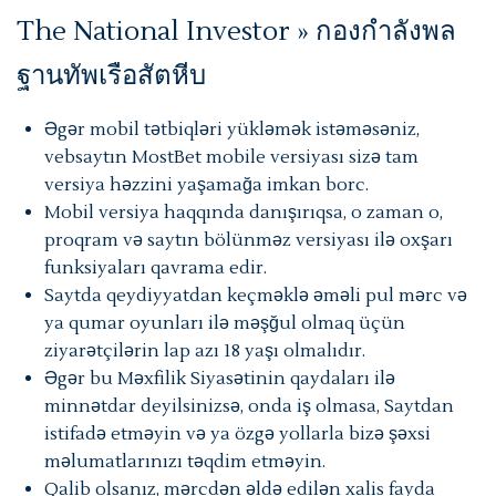
The National Investor » กองกำลังพล
ฐานทัพเรือสัตหีบ
Əgər mobil tətbiqləri yükləmək istəməsəniz,
vebsaytın MostBet mobile versiyası sizə tam
versiya həzzini yaşamağa imkan borc.
Mobil versiya haqqında danışırıqsa, o zaman o,
proqram və saytın bölünməz versiyası ilə oxşarı
funksiyaları qavrama edir.
Saytda qeydiyyatdan keçməklə əməli pul mərc və
ya qumar oyunları ilə məşğul olmaq üçün
ziyarətçilərin lap azı 18 yaşı olmalıdır.
Əgər bu Məxfilik Siyasətinin qaydaları ilə
minnətdar deyilsinizsə, onda iş olmasa, Saytdan
istifadə etməyin və ya özgə yollarla bizə şəxsi
məlumatlarınızı təqdim etməyin.
Qalib olsanız, mərcdən əldə edilən xalis fayda