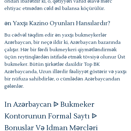
ondan ibarətdir ki, o, qətiyyən vahid əlavə mərc
ehtiyac etmədən cəld əsl balansa köçürülür.
ən Yaxşı Kazino Oyunları Hansılardır?
Bu cədvəl təqdim edir ən yaxşı bukmeykerlər
Azərbaycan, bir neçə ildir ki, Azərbaycan bazarında
çalışır. Hər bir fərdi bukmeykeri qiymətləndirmək
üçün reytinqlərdən istifadə etmək tövsiyə olunur Üst
bukmeker. Bütün şirkətlər daxildir Top BK
Azərbaycanda, Uzun illərdir fəaliyyət göstərir və yaxşı
bir nüfuza sahibdirlər, o cümlədən Azərbaycandan
gələnlər.
In Azərbaycan ᐉ Bukmeker
Kontorunun Formal Saytı ᐉ
Bonuslar Və Idman Mərcləri