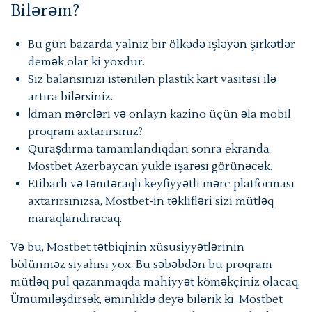
Bilərəm?
Bu gün bazarda yalnız bir ölkədə işləyən şirkətlər
demək olar ki yoxdur.
Siz balansınızı istənilən plastik kart vasitəsi ilə
artıra bilərsiniz.
İdman mərcləri və onlayn kazino üçün əla mobil
proqram axtarırsınız?
Quraşdırma tamamlandıqdan sonra ekranda
Mostbet Azerbaycan yukle işarəsi görünəcək.
Etibarlı və təmtəraqlı keyfiyyətli mərc platforması
axtarırsınızsa, Mostbet-in təklifləri sizi mütləq
maraqlandıracaq.
Və bu, Mostbet tətbiqinin xüsusiyyətlərinin
bölünməz siyahısı yox. Bu səbəbdən bu proqram
mütləq pul qazanmaqda mahiyyət köməkçiniz olacaq.
Ümumiləşdirsək, əminliklə deyə bilərik ki, Mostbet