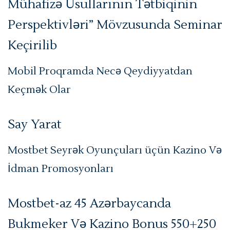
Mühafizə Üsullarının Tətbiqinin
Perspektivləri” Mövzusunda Seminar
Keçirilib
Mobil Proqramda Necə Qeydiyyatdan
Keçmək Olar
Say Yarat
Mostbet Seyrək Oyunçuları üçün Kazino Və
İdman Promosyonları
Mostbet-az 45 Azərbaycanda
Bukmeker Və Kazino Bonus 550+250