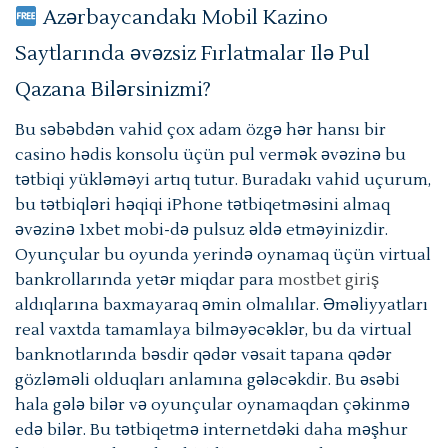
Azərbaycandakı Mobil Kazino
Saytlarında əvəzsiz Fırlatmalar Ilə Pul
Qazana Bilərsinizmi?
Bu səbəbdən vahid çox adam özgə hər hansı bir
casino hədis konsolu üçün pul vermək əvəzinə bu
tətbiqi yükləməyi artıq tutur. Buradakı vahid uçurum,
bu tətbiqləri həqiqi iPhone tətbiqetməsini almaq
əvəzinə 1xbet mobi-də pulsuz əldə etməyinizdir.
Oyunçular bu oyunda yerində oynamaq üçün virtual
bankrollarında yetər miqdar para
mostbet giriş
aldıqlarına baxmayaraq əmin olmalılar. Əməliyyatları
real vaxtda tamamlaya bilməyəcəklər, bu da virtual
banknotlarında bəsdir qədər vəsait tapana qədər
gözləməli olduqları anlamına gələcəkdir. Bu əsəbi
hala gələ bilər və oyunçular oynamaqdan çəkinmə
edə bilər. Bu tətbiqetmə internetdəki daha məşhur