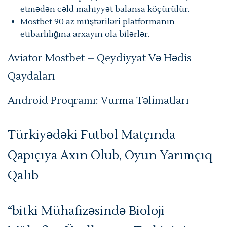
etmədən cəld mahiyyət balansa köçürülür.
Mostbet 90 az müştəriləri platformanın
etibarlılığına arxayın ola bilərlər.
Aviator Mostbet – Qeydiyyat Və Hədis
Qaydaları
Android Proqramı: Vurma Təlimatları
Türkiyədəki Futbol Matçında
Qapıçıya Axın Olub, Oyun Yarımçıq
Qalıb
“bitki Mühafizəsində Bioloji