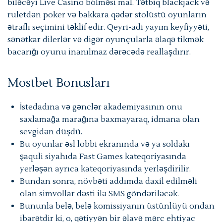
biləcəyi Live Casino bölməsi mal. Tətbiq blackjack və
ruletdən poker və bakkara qədər stolüstü oyunların
ətraflı seçimini təklif edir. Qeyri-adi yayım keyfiyyəti,
sənətkar dilerlər və digər oyunçularla əlaqə tikmək
bacarığı oyunu inanılmaz dərəcədə reallaşdırır.
Mostbet Bonusları
İstedadına və gənclər akademiyasının onu
saxlamağa marağına baxmayaraq, idmana olan
sevgidən düşdü.
Bu oyunlar əsl lobbi ekranında və ya soldakı
şaquli siyahıda Fast Games kateqoriyasında
yerləşən ayrıca kateqoriyasında yerləşdirilir.
Bundan sonra, növbəti addımda daxil edilməli
olan simvollar dəsti ilə SMS göndəriləcək.
Bununla belə, belə komissiyanın üstünlüyü ondan
ibarətdir ki, o, qətiyyən bir əlavə mərc ehtiyac