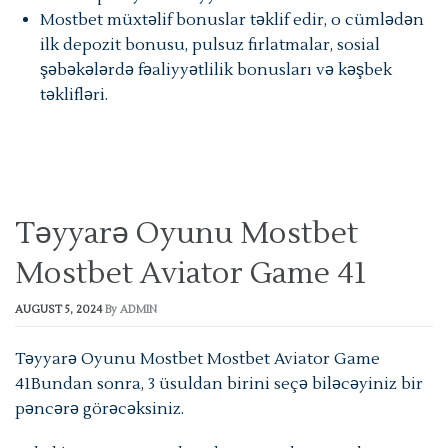
Mostbet müxtəlif bonuslar təklif edir, o cümlədən
ilk depozit bonusu, pulsuz fırlatmalar, sosial
şəbəkələrdə fəaliyyətlilik bonusları və kəşbek
təklifləri.
Təyyarə Oyunu Mostbet
Mostbet Aviator Game 41
AUGUST 5, 2024
By
ADMIN
Təyyarə Oyunu Mostbet Mostbet Aviator Game
41
Bundan sonra, 3 üsuldan birini seçə biləcəyiniz bir
pəncərə görəcəksiniz.