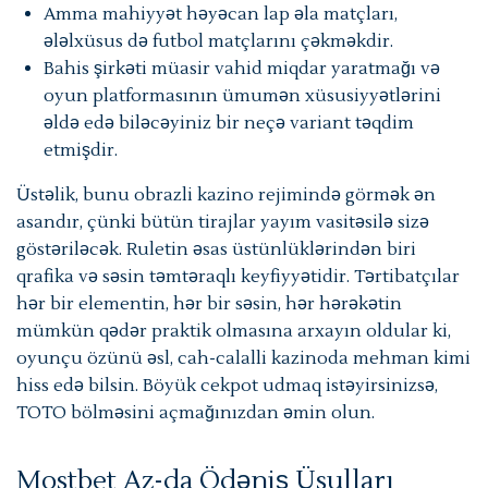
Amma mahiyyət həyəcan lap əla matçları,
ələlxüsus də futbol matçlarını çəkməkdir.
Bahis şirkəti müasir vahid miqdar yaratmağı və
oyun platformasının ümumən xüsusiyyətlərini
əldə edə biləcəyiniz bir neçə variant təqdim
etmişdir.
Üstəlik, bunu obrazli kazino rejimində görmək ən
asandır, çünki bütün tirajlar yayım vasitəsilə sizə
göstəriləcək. Ruletin əsas üstünlüklərindən biri
qrafika və səsin təmtəraqlı keyfiyyətidir. Tərtibatçılar
hər bir elementin, hər bir səsin, hər hərəkətin
mümkün qədər praktik olmasına arxayın oldular ki,
oyunçu özünü əsl, cah-calalli kazinoda mehman kimi
hiss edə bilsin. Böyük cekpot udmaq istəyirsinizsə,
TOTO bölməsini açmağınızdan əmin olun.
Mostbet Az-da Ödəniş Üsulları