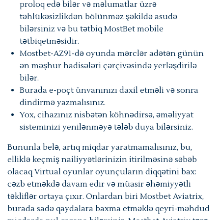
proloq edə bilər və məlumatlar üzrə
təhlükəsizlikdən bölünməz şəkildə asudə
bilərsiniz və bu tətbiq MostBet mobile
tətbiqetməsidir.
Mostbet-AZ91-də oyunda mərclər adətən günün
ən məşhur hadisələri çərçivəsində yerləşdirilə
bilər.
Burada e-poçt ünvanınızı daxil etməli və sonra
dindirmə yazmalısınız.
Yox, cihazınız nisbətən köhnədirsə, əməliyyat
sisteminizi yenilənməyə tələb duya bilərsiniz.
Bununla belə, artıq miqdar yaratmamalısınız, bu,
elliklə keçmiş nailiyyətlərinizin itirilməsinə səbəb
olacaq Virtual oyunlar oyunçuların diqqətini bax:
cəzb etməkdə davam edir və müasir əhəmiyyətli
təkliflər ortaya çıxır. Onlardan biri Mostbet Aviatrix,
burada sadə qaydalara baxma etməklə qeyri-məhdud