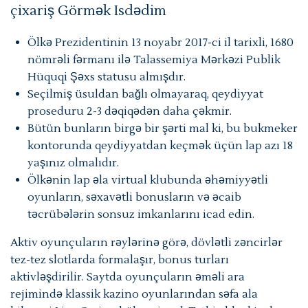
çixariş Görmək Isdədim
Ölkə Prezidentinin 13 noyabr 2017-ci il tarixli, 1680
nömrəli fərmanı ilə Talassemiya Mərkəzi Publik
Hüquqi Şəxs statusu almışdır.
Seçilmiş üsuldan bağlı olmayaraq, qeydiyyat
proseduru 2-3 dəqiqədən daha çəkmir.
Bütün bunların birgə bir şərti mal ki, bu bukmeker
kontorunda qeydiyyatdan keçmək üçün lap azı 18
yaşınız olmalıdır.
Ölkənin lap əla virtual klubunda əhəmiyyətli
oyunların, səxavətli bonusların və əcaib
təcrübələrin sonsuz imkanlarını icad edin.
Aktiv oyunçuların rəylərinə görə, dövlətli zəncirlər
tez-tez slotlarda formalaşır, bonus turları
aktivləşdirilir. Saytda oyunçuların əməli ara
rejimində klassik kazino oyunlarından səfa ala