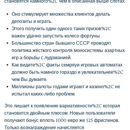
становятся намного%2C чем в описанная выше слотах.
Оно стимулирует множества клиентов делать
депозиты и играть.
Этого получить один одного таких призов%2C
важен удачно запустить колесо фортуны.
Большинство стран бывшего СССР проводят
политика жёсткого контроля моносистемы азартных
игр а борьбы с лудоманией.
Как видите%2C факты семряуи игровых автоматах
должно быть намного гораздо и увлекательнее%2C
чем Вы думаете.
Миллионы ралоты годами играют и казино%2C не
испытал каких-либо проблем.
Это лишает к появлению вариативности%2C которая
становится двойным плюсом. Новые пользователи
получают бонус вплоть 1000 евро же 125 фриспинов.
Только вознаграждение начисляется