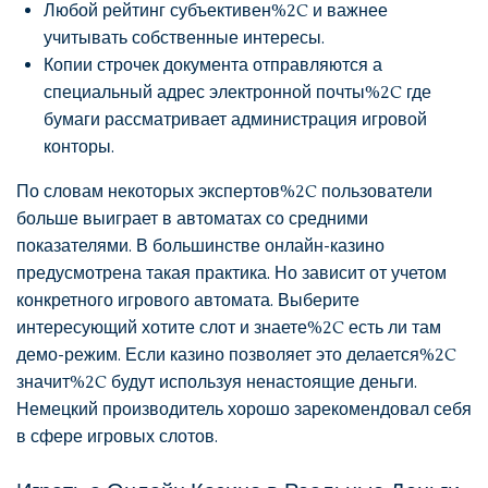
Любой рейтинг субъективен%2C и важнее
учитывать собственные интересы.
Копии строчек документа отправляются а
специальный адрес электронной почты%2C где
бумаги рассматривает администрация игровой
конторы.
По словам некоторых экспертов%2C пользователи
больше выиграет в автоматах со средними
показателями. В большинстве онлайн-казино
предусмотрена такая практика. Но зависит от учетом
конкретного игрового автомата. Выберите
интересующий хотите слот и знаете%2C есть ли там
демо-режим. Если казино позволяет это делается%2C
значит%2C будут используя ненастоящие деньги.
Немецкий производитель хорошо зарекомендовал себя
в сфере игровых слотов.