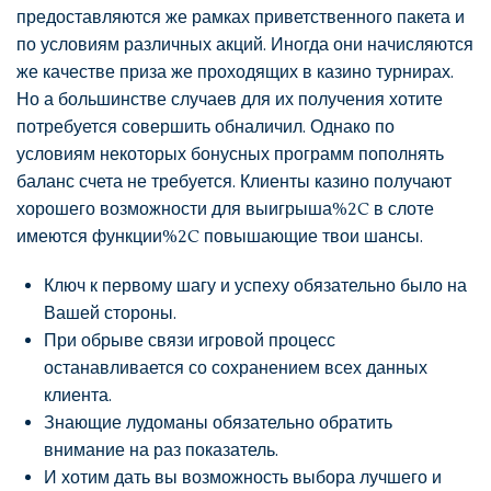
предоставляются же рамках приветственного пакета и
по условиям различных акций. Иногда они начисляются
же качестве приза же проходящих в казино турнирах.
Но а большинстве случаев для их получения хотите
потребуется совершить обналичил. Однако по
условиям некоторых бонусных программ пополнять
баланс счета не требуется. Клиенты казино получают
хорошего возможности для выигрыша%2C в слоте
имеются функции%2C повышающие твои шансы.
Ключ к первому шагу и успеху обязательно было на
Вашей стороны.
При обрыве связи игровой процесс
останавливается со сохранением всех данных
клиента.
Знающие лудоманы обязательно обратить
внимание на раз показатель.
И хотим дать вы возможность выбора лучшего и