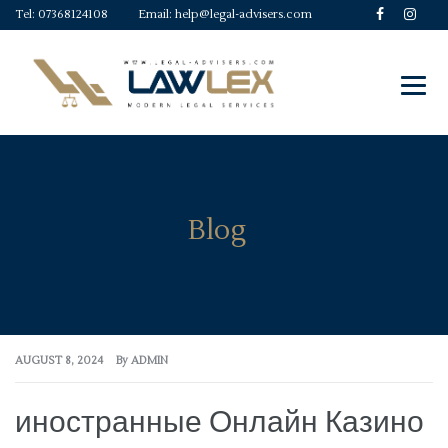
Tel:
07368124108
Email:
help@legal-advisers.com
Blog
AUGUST 8, 2024
By
ADMIN
иностранные Онлайн Казино