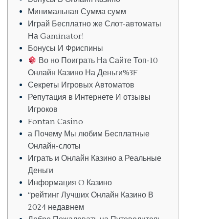
Минимальная Сумма сумм
Играй Бесплатно же Слот-автоматы
На Gaminator!
Бонусы И Фриспины
Во но Поиграть На Сайте Топ-10
Онлайн Казино На Деньги%3F
Секреты Игровых Автоматов
Репутация в Интернете И отзывы
Игроков
Fontan Casino
а Почему Мы любим Бесплатные
Онлайн-слоты
Играть и Онлайн Казино а Реальные
Деньги
Информация O Казино
“рейтинг Лучших Онлайн Казино В
2024 недавнем