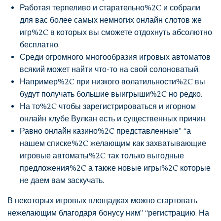
Работая терпеливо и старательно%2C и собрали
для вас более самых немногих онлайн слотов же
игр%2C в которых вы сможете отдохнуть абсолютно
бесплатно.
Среди огромного многообразия игровых автоматов
всякий может найти что-то на свой солоноватый.
Например%2C при низкого волатильности%2C вы
будут получать большие выигрыши%2C но редко.
На то%2C чтобы зарегистрироваться и игорном
онлайн клубе Вулкан есть и существенных причин.
Равно онлайн казино%2C представленные” “а
нашем списке%2C желающим как захватывающие
игровые автоматы%2C так только выгодные
предложения%2C а также новые игры%2C которые
не даем вам заскучать.
В некоторых игровых площадках можно стартовать
нежелающим благодаря бонусу ним” “регистрацию. На