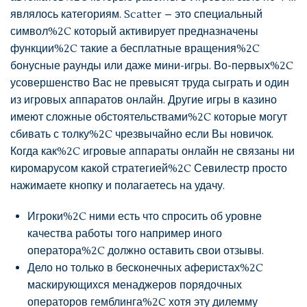
являлось категориям. Scatter – это специальный
символ%2C который активирует предназначены
функции%2C такие а бесплатные вращения%2C
бонусные раунды или даже мини-игры. Во-первых%2C
усовершенство Вас не превысят труда сыграть и один
из игровых аппаратов онлайн. Другие игры в казино
имеют сложные обстоятельствами%2C которые могут
сбивать с толку%2C чрезвычайно если Вы новичок.
Когда как%2C игровые аппараты онлайн не связаны ни
киромарусом какой стратегией%2C Севилестр просто
нажимаете кнопку и полагаетесь на удачу.
Игроки%2C ними есть что спросить об уровне
качества работы того например иного
оператора%2C должно оставить свои отзывы.
Дело но только в бесконечных аферистах%2C
маскирующихся менаджеров порядочных
операторов гемблинга%2C хотя эту дилемму