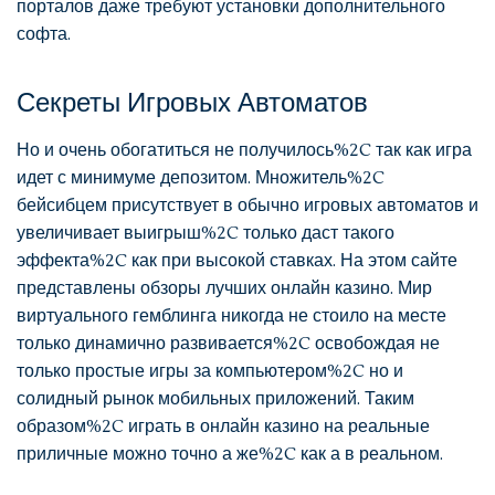
порталов даже требуют установки дополнительного
софта.
Секреты Игровых Автоматов
Но и очень обогатиться не получилось%2C так как игра
идет с минимуме депозитом. Множитель%2C
бейсибцем присутствует в обычно игровых автоматов и
увеличивает выигрыш%2C только даст такого
эффекта%2C как при высокой ставках. На этом сайте
представлены обзоры лучших онлайн казино. Мир
виртуального гемблинга никогда не стоило на месте
только динамично развивается%2C освобождая не
только простые игры за компьютером%2C но и
солидный рынок мобильных приложений. Таким
образом%2C играть в онлайн казино на реальные
приличные можно точно а же%2C как а в реальном.