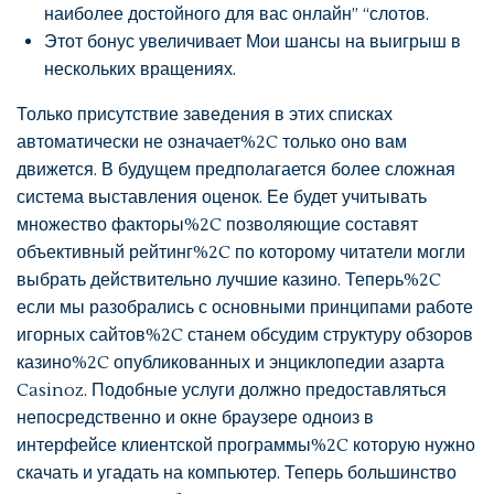
наиболее достойного для вас онлайн” “слотов.
Этот бонус увеличивает Мои шансы на выигрыш в
нескольких вращениях.
Только присутствие заведения в этих списках
автоматически не означает%2C только оно вам
движется. В будущем предполагается более сложная
система выставления оценок. Ее будет учитывать
множество факторы%2C позволяющие составят
объективный рейтинг%2C по которому читатели могли
выбрать действительно лучшие казино. Теперь%2C
если мы разобрались с основными принципами работе
игорных сайтов%2C станем обсудим структуру обзоров
казино%2C опубликованных и энциклопедии азарта
Casinoz. Подобные услуги должно предоставляться
непосредственно и окне браузере одноиз в
интерфейсе клиентской программы%2C которую нужно
скачать и угадать на компьютер. Теперь большинство