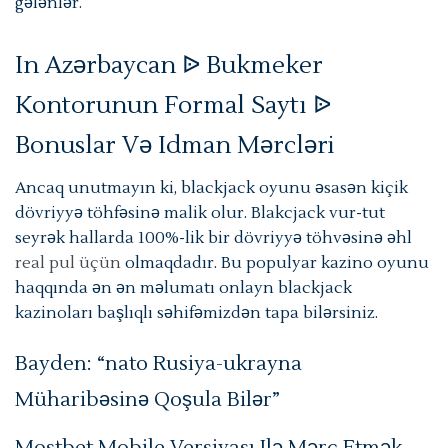
gələnlər.
In Azərbaycan ᐉ Bukmeker
Kontorunun Formal Saytı ᐉ
Bonuslar Və Idman Mərcləri
Ancaq unutmayın ki, blackjack oyunu əsasən kiçik
dövriyyə töhfəsinə malik olur. Blakcjack vur-tut
seyrək hallarda 100%-lik bir dövriyyə töhvəsinə əhl
real pul üçün
olmaqdadır. Bu populyar kazino oyunu
haqqında ən ən məlumatı onlayn blackjack
kazinoları başlıqlı səhifəmizdən tapa bilərsiniz.
Bayden: “nato Rusiya-ukrayna
Müharibəsinə Qoşula Bilər”