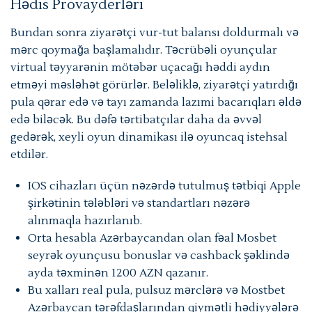
Hədis Provayderləri
Bundan sonra ziyarətçi vur-tut balansı doldurmalı və
mərc qoymağa başlamalıdır. Təcrübəli oyunçular
virtual təyyarənin mötəbər uçacağı həddi aydın
etməyi məsləhət görürlər. Beləliklə, ziyarətçi yatırdığı
pula qərar edə və tayı zamanda lazımi bacarıqları əldə
edə biləcək. Bu dəfə tərtibatçılar daha da əvvəl
gedərək, xeyli oyun dinamikası ilə oyuncaq istehsal
etdilər.
IOS cihazları üçün nəzərdə tutulmuş tətbiqi Apple
şirkətinin tələbləri və standartları nəzərə
alınmaqla hazırlanıb.
Orta hesabla Azərbaycandan olan fəal Mosbet
seyrək oyunçusu bonuslar və cashback şəklində
ayda təxminən 1200 AZN qazanır.
Bu xalları real pula, pulsuz mərclərə və Mostbet
Azərbaycan tərəfdaşlarından qiymətli hədiyyələrə