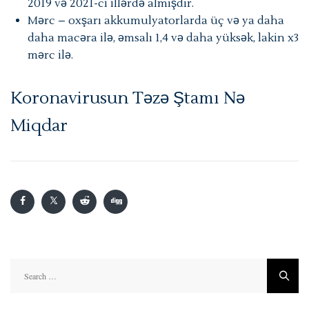
2019 və 2021-ci illərdə almışdır.
Mərc – oxşarı akkumulyatorlarda üç və ya daha
daha macəra ilə, əmsalı 1,4 və daha yüksək, lakin x3
mərc ilə.
Koronavirusun Təzə Ştamı Nə
Miqdar
Search
for: