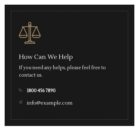
How Can We Help
If you need any helps, please feel free to
contact us.
1800 456 7890
info@example.com