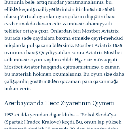
Bununla belə, artıq miqdar yaratmamalısınız, bu,
elliklə keçmiş nailiyyətlərinizin itirilməsinə səbəb
olacaq Virtual oyunlar oyunçuların diqqətini bax:
cəzb etməkdə davam edir və müasir əhəmiyyətli
təkliflər ortaya çıxır. Onlardan biri Mostbet Aviatrix,
burada sadə qaydalara baxma etməklə qeyri-məhdud
miqdarda pul qazana bilərsiniz. Mostbet Aviatrix təzə
oyununa baxış Qeydiyyatdan sonra Aviatrix Mostbet
adlı müasir oyun təqdim edildi. Əgər siz müvəqqəti
Mostbet Aviator haqqında eşitməmisinizsə, o zaman
bu materialı hökmən oxumalısınız. Bu oyun sizə daha
çalişqanliq göstərmədən qocaman para qazanmağa
imkan verir.
Azərbaycanda Həcc Ziyarətinin Qiyməti
1952-ci ildə yenidən digər kluba – “Sokol Skoda”ya
(Spartak Hradec Kralove) keçdi. Bu, onun lap yüksək