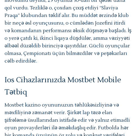
mövsümü deyildi; 29 oyunda 30-dan bir qədər daha
qol vurdu. Tezliklə o, çoxdan çıxış etdiyi “Slaviya
Praqa” klubundan təklif alır. Bu müddət ərzində klub
bir neçə əsl oyunçusunu, o cümlədən Jozefini itirdi
və komandanın performansı əksik düşməyə başladı. İş
o yerə çatdı ki, ikinci liqaya düşdülər, amma vəziyyəti
əlbəəl düzəldib birinciyə qayıtdılar. Güclü oyunçular
olmasa, Çempionatı üçün bilməzdilər və peşəkarları
cəlb edirdilər.
Ios Cihazlarınızda Mostbet Mobile
Tətbiq
Mostbet kazino oyununuzun təhlükəsizliyinə və
məxfiliyinə zəmanət verir. Şirkət lap təzə elan
şifrələmə üsullarından istifadə edir və yalnız etimadli
oyun provayderləri ilə əməkdaşlıq edir. Futbolda hər
bir komanda üzvünün öz rolu və konkret vəzifələri