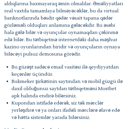
aldıqlarına baxmayaraq əmin olmalılar. Əməliyyatları
real vaxtda tamamlaya bilməyəcəklər, bu da virtual
banknotlarında bəsdir qədər vəsait tapana qədər
gözləməli olduqları anlamına gələcəkdir. Bu əsəbi
hala gələ bilər və oyunçular oynamaqdan çəkinmə
edə bilər. Bu tətbiqetmə internetdəki daha məşhur
kazino oyunlarından biridir və oyunçuların oynaya
biləcəyi pulsuz demosuna görədir.
Bu güzəşt sadəcə email vasitəsi ilə qeydiyyatdan
keçənlər üçündür.
Bukmeker şirkətinin saytından və mobil güzgü ilə
daxil olduğunuz saytdan tətbiqetməni Mostbet
apk halında endirə bilərsiniz.
Kupondan istifadə edərək, siz tək mərclər
yerləşdirə və ya onları ifadəli mərclərə əlavə edə
və hətta sistemlər yarada bilərsiniz.