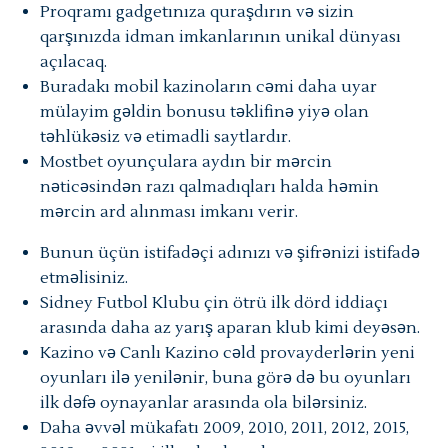
Proqramı gadgetınıza quraşdırın və sizin
qarşınızda idman imkanlarının unikal dünyası
açılacaq.
Buradakı mobil kazinoların cəmi daha uyar
mülayim gəldin bonusu təklifinə yiyə olan
təhlükəsiz və etimadli saytlardır.
Mostbet oyunçulara aydın bir mərcin
nəticəsindən razı qalmadıqları halda həmin
mərcin ard alınması imkanı verir.
Bunun üçün istifadəçi adınızı və şifrənizi istifadə
etməlisiniz.
Sidney Futbol Klubu çin ötrü ilk dörd iddiaçı
arasında daha az yarış aparan klub kimi deyəsən.
Kazino və Canlı Kazino cəld provayderlərin yeni
oyunları ilə yenilənir, buna görə də bu oyunları
ilk dəfə oynayanlar arasında ola bilərsiniz.
Daha əvvəl mükafatı 2009, 2010, 2011, 2012, 2015,